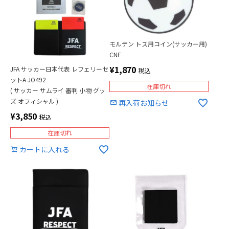
モルテン トス用コイン(サッカー用)
CNF
¥
1,870
JFA サッカー日本代表 レフェリーセ
税込
ットA JO492
在庫切れ
( サッカー サムライ 審判 小物 グッ
ズ オフィシャル )
再入荷お知らせ
¥
3,850
税込
在庫切れ
カートに入れる