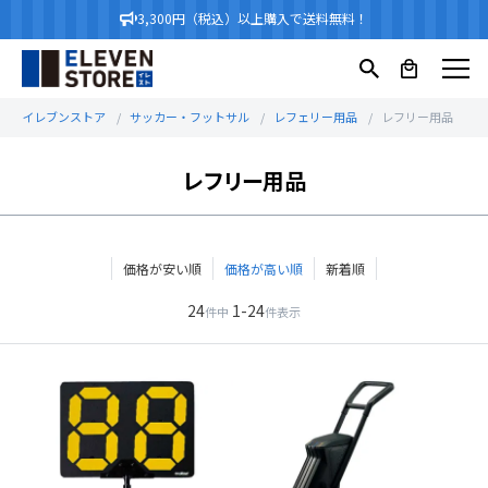
3,300円（税込）以上購入で送料無料！
イレブンストア
サッカー・フットサル
レフェリー用品
レフリー用品
レフリー用品
価格が安い順
価格が高い順
新着順
24
1
-
24
件中
件表示