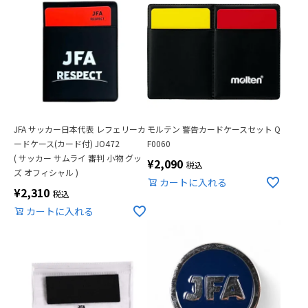
JFA サッカー日本代表 レフェリーカ
モルテン 警告カードケースセット Q
ードケース(カード付) JO472
F0060
( サッカー サムライ 審判 小物 グッ
¥
2,090
税込
ズ オフィシャル )
カートに入れる
¥
2,310
税込
カートに入れる