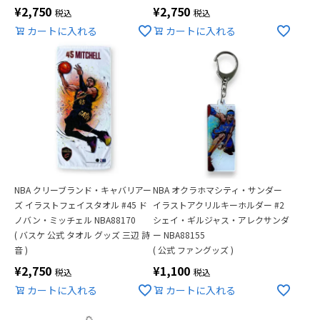
¥
2,750
¥
2,750
税込
税込
カートに入れる
カートに入れる
NBA クリーブランド・キャバリアー
NBA オクラホマシティ・サンダー
ズ イラストフェイスタオル #45 ド
イラストアクリルキーホルダー #2
ノバン・ミッチェル NBA88170
シェイ・ギルジャス・アレクサンダ
( バスケ 公式 タオル グッズ 三辺 詩
ー NBA88155
音 )
( 公式 ファングッズ )
¥
2,750
¥
1,100
税込
税込
カートに入れる
カートに入れる