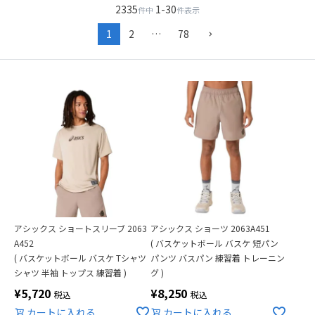
2335
1
-
30
件中
件表示
1
2
…
78
アシックス ショートスリーブ 2063
アシックス ショーツ 2063A451
A452
( バスケットボール バスケ 短パン
( バスケットボール バスケ Tシャツ
パンツ バスパン 練習着 トレーニン
シャツ 半袖 トップス 練習着 )
グ )
¥
5,720
¥
8,250
税込
税込
カートに入れる
カートに入れる