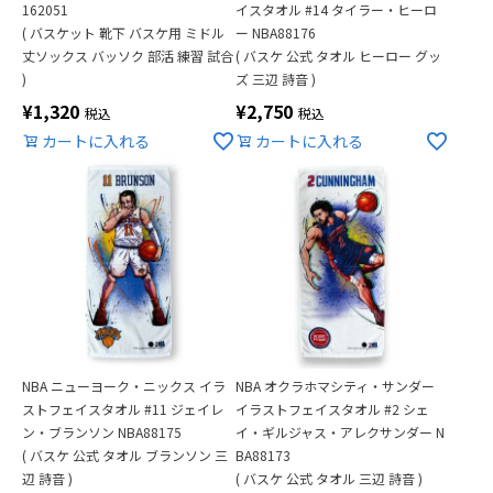
162051
イスタオル #14 タイラー・ヒーロ
( バスケット 靴下 バスケ用 ミドル
ー NBA88176
丈ソックス バッソク 部活 練習 試合
( バスケ 公式 タオル ヒーロー グッ
)
ズ 三辺 詩音 )
¥
1,320
¥
2,750
税込
税込
カートに入れる
カートに入れる
NBA ニューヨーク・ニックス イラ
NBA オクラホマシティ・サンダー
ストフェイスタオル #11 ジェイレ
イラストフェイスタオル #2 シェ
ン・ブランソン NBA88175
イ・ギルジャス・アレクサンダー N
( バスケ 公式 タオル ブランソン 三
BA88173
辺 詩音 )
( バスケ 公式 タオル 三辺 詩音 )