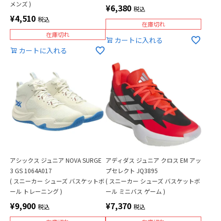
メンズ )
¥
6,380
税込
¥
4,510
税込
在庫切れ
在庫切れ
カートに入れる
カートに入れる
アシックス ジュニア NOVA SURGE
アディダス ジュニア クロス EM アッ
3 GS 1064A017
プセレクト JQ3895
( スニーカー シューズ バスケットボ
( スニーカー シューズ バスケットボ
ール トレーニング )
ール ミニバス ゲーム )
¥
9,900
¥
7,370
税込
税込