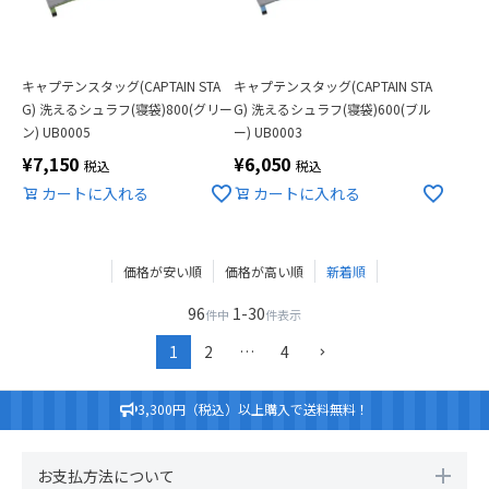
キャプテンスタッグ(CAPTAIN STA
キャプテンスタッグ(CAPTAIN STA
G) 洗えるシュラフ(寝袋)800(グリー
G) 洗えるシュラフ(寝袋)600(ブル
ン) UB0005
ー) UB0003
¥
7,150
¥
6,050
税込
税込
カートに入れる
カートに入れる
価格が安い順
価格が高い順
新着順
96
1
-
30
件中
件表示
1
2
…
4
3,300円（税込）以上購入で送料無料！
お支払方法について