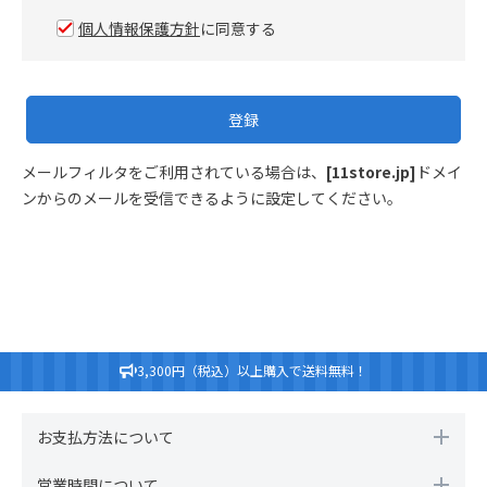
須
個人情報保護方針
に同意する
)
登録
メールフィルタをご利用されている場合は、
[11store.jp]
ドメイ
ンからのメールを受信できるように設定してください。
3,300円（税込）以上購入で送料無料！
お支払方法について
営業時間について