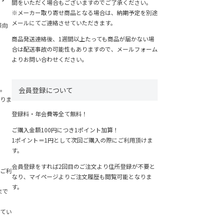
間をいただく場合もございますのでご了承ください。
※メーカー取り寄せ商品となる場合は、納期予定を別途
メールにてご連絡させていただきます。
様向
商品発送連絡後、1週間以上たっても商品が届かない場
合は配送事故の可能性もありますので、メールフォーム
よりお問い合わせください。
。
会員登録について
りま
登録料・年会費等全て無料！
ご購入金額100円につき1ポイント加算！
1ポイント＝1円として次回ご購入の際にご利用頂けま
す。
会員登録をすれば2回目のご注文より住所登録が不要と
ご利
なり、マイページよりご注文履歴も閲覧可能となりま
す。
まで
てい