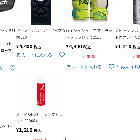
ッグ 561
プーマ エルボーガードペア 0
ロイシュ ジュニア アトラク
ガビック マル
30823
ト ソリッド 5462515
トスプレー GC
eusch
¥
4,400
¥
4,400
¥
1,210
税込
税込
税
ローブ )
カートに入れる
在庫切れ
在庫
カートに入れる
再入荷お
る
プーマ GKグローブデオドラ
ント 880684
ブグリッ
¥
1,210
税込
在庫切れ