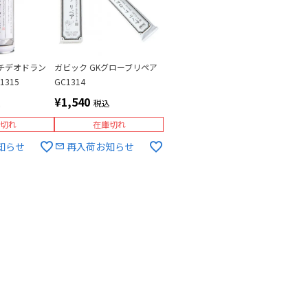
チデオドラン
ガビック GKグローブリペア
1315
GC1314
¥
1,540
込
税込
切れ
在庫切れ
知らせ
再入荷お知らせ