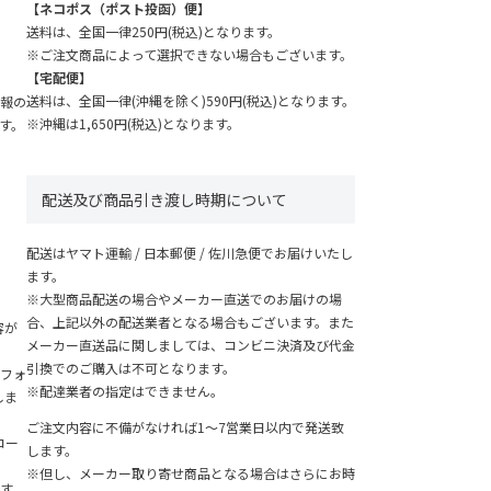
【ネコポス（ポスト投函）便】
送料は、全国一律250円(税込)となります。
※ご注文商品によって選択できない場合もございます。
【宅配便】
送料は、全国一律(沖縄を除く)590円(税込)となります。
報の
※沖縄は1,650円(税込)となります。
す。
配送及び商品引き渡し時期について
配送はヤマト運輸 / 日本郵便 / 佐川急便でお届けいたし
ます。
※大型商品配送の場合やメーカー直送でのお届けの場
、
合、上記以外の配送業者となる場合もございます。また
容が
メーカー直送品に関しましては、コンビニ決済及び代金
引換でのご購入は不可となります。
フォ
※配達業者の指定はできません。
しま
ご注文内容に不備がなければ1～7営業日以内で発送致
コー
します。
※但し、メーカー取り寄せ商品となる場合はさらにお時
す