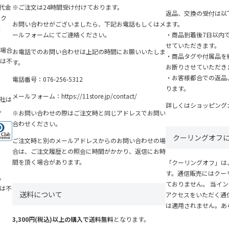
『代金
※ご注文は24時間受け付けております。
返品、交換の受付は以
ンク
お問い合わせがございましたら、下記お電話もしくはメ
ます。
ま
ールフォームにてご連絡ください。
・商品到着後7日以内
せていただきます。
場合
お電話でのお問い合わせは上記の時間にお願いいたしま
・商品タグや付属品を
は不
す。
お断りさせていただき
・お客様都合での返品
電話番号：
076-256-5312
ります。
メールフォーム：
https://11store.jp/contact/
社は
詳しくは
ショッピング
す。
※お問い合わせの際はご注文時と同じアドレスでお問い
合わせください。
クーリングオフ
ご注文時と別のメールアドレスからのお問い合わせの場
合は、ご注文履歴との照会に時間がかかり、返信にお時
間を頂く場合があります。
「クーリングオフ」は
す。通信販売にはクー
。
ておりません。 当イ
力は不
送料について
アクセスをいただく通
は適用されません。あ
3,300円(税込)以上の購入で送料無料
となります。