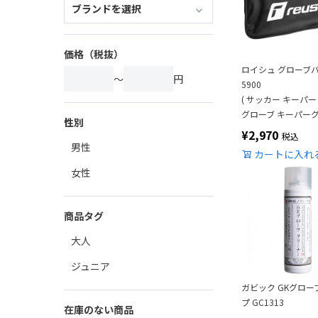
価格（税抜）
ロイシュ グローブバ
～
円
5900
( サッカー キーパー r
グローブ キーパーグ
性別
¥
2,970
税込
男性
カートに入れ
女性
商品タグ
大人
ジュニア
ガビック GKグロー
プ GC1313
在庫のない商品