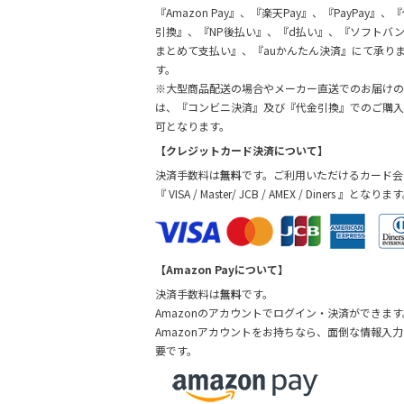
『Amazon Pay』、『楽天Pay』、『PayPay』、
引換』、『NP後払い』、『d払い』、『ソフトバ
まとめて支払い』、『auかんたん決済』にて承り
す。
※大型商品配送の場合やメーカー直送でのお届けの
は、『コンビニ決済』及び『代金引換』でのご購入
可となります。
【クレジットカード決済について】
決済手数料は
無料
です。ご利用いただけるカード会
『 VISA / Master/ JCB / AMEX / Diners 』となりま
【Amazon Payについて】
決済手数料は
無料
です。
Amazonのアカウントでログイン・決済ができます
Amazonアカウントをお持ちなら、面倒な情報入
要です。