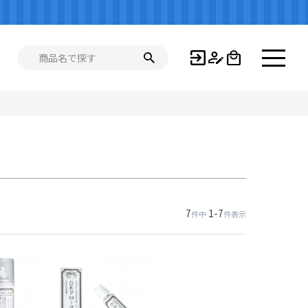
7
1
-
7
件中
件表示