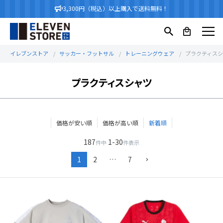
3,300円（税込）以上購入で送料無料！
イレブンストア
サッカー・フットサル
トレーニングウェア
プラクティス
プラクティスシャツ
価格が安い順
価格が高い順
新着順
187
1
-
30
件中
件表示
1
2
…
7