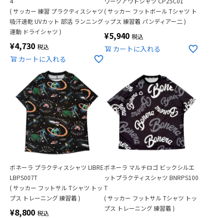
4
ワークアウトシャツ CP25C01
( サッカー 練習 プラクティスシャツ
( サッカー フットボール Tシャツ ト
吸汗速乾 UVカット 部活 ランニング
ップス 練習着 パンディアー二 )
運動 ドライシャツ )
¥
5,940
税込
¥
4,730
税込
カートに入れる
カートに入れる
ボネーラ プラクティスシャツ LIBRE
ボネーラ マルチロゴ ビックシルエ
LBPS007T
ットプラクティスシャツ BNRPS100
( サッカー フットサル Tシャツ トッ
T
プス トレーニング 練習着 )
( サッカー フットサル Tシャツ トッ
プス トレーニング 練習着 )
¥
8,800
税込