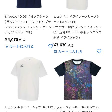
& football DIOS 半袖プラシャツ
ヒュンメル ドライ ノースリーブシ
( サッカー フットサル ウェア プラ
ャツ HAP1224N
クティスシャツ プラシャツ ゲーム
( サッカー 練習 プラクティスシャツ
シャツ シャツ 半袖 )
吸汗速乾 UVカット 部活 ランニング
運動 ドライシャツ )
¥
4,070
税込
¥
3,630
税込
カートに入れる
カートに入れる
ヒュンメル ドライ Tシャツ HAP122
サッカージャンキー HANABI-2025