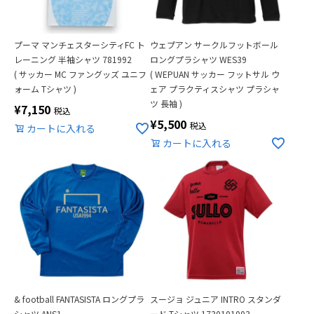
プーマ マンチェスターシティFC ト
ウェプアン サークルフットボール
レーニング 半袖シャツ 781992
ロングプラシャツ WES39
( サッカー MC ファングッズ ユニフ
( WEPUAN サッカー フットサル ウ
ォーム Tシャツ )
ェア プラクティスシャツ プラシャ
ツ 長袖 )
¥
7,150
税込
¥
5,500
税込
カートに入れる
カートに入れる
& football FANTASISTA ロングプラ
スージョ ジュニア INTRO スタンダ
シャツ ANS1
ード Tシャツ 1730101003