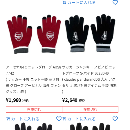
カートに入れる
アーセナルFC ニットグローブ ARS8
サッカージャンキー ノビノビ ニッ
7742
トグローブ S-パイド SJ25D49
( サッカー 手袋 ニット手袋 寒さ対
( claudio pandiani KIDS 大人 アク
策 グローブ アーセナル 海外 ファン
セサリ 寒さ対策アイテム 手袋 防寒
グッズ 小物 )
)
¥
1,980
¥
2,640
税込
税込
在庫切れ
在庫切れ
カートに入れる
カートに入れる