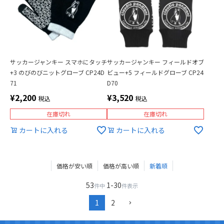
サッカージャンキー スマホにタッチ
サッカージャンキー フィールドオブ
+3 のびのびニットグローブ CP24D
ビュー+5 フィールドグローブ CP24
71
D70
¥
2,200
¥
3,520
税込
税込
在庫切れ
在庫切れ
カートに入れる
カートに入れる
価格が安い順
価格が高い順
新着順
53
1
-
30
件中
件表示
1
2