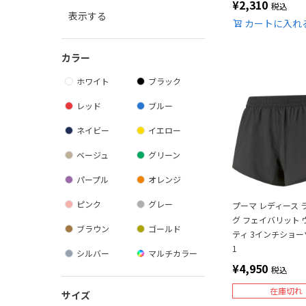
¥
2,310
税込
表示する
カートに入れ
カラー
ホワイト
ブラック
レッド
ブルー
ネイビー
イエロー
ベージュ
グリーン
パープル
オレンジ
ピンク
グレー
プーマ レディース 
グ フェイバリット 
ブラウン
ゴールド
ティ 3インチショーツ
1
シルバー
マルチカラー
¥
4,950
税込
在庫切れ
サイズ