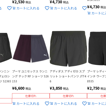
¥
2,530
¥
4,730
税込
税込
¥
4,730
税
る
カートに入れる
カートに入れる
カートに
ランニン
プーマ ユニセックス ランニ
アディダス アディゼロ スプ
プーマ レディース
ヴェロシ
ング テック RF ショーツ 526
リット ショートパンツ JTT4
インチ ウーブン
 52365
153
6
8935
¥
6,600
¥
3,850
¥
2,750
税込
税込
税
在庫切れ
在庫切れ
在庫
カートに入れる
カートに入れる
カートに