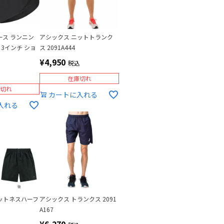
ース ランニン
アシックス ニットトランク
ン 3インチ ショ
ス 2091A444
¥
4,950
税込
込
在庫切れ
切れ
カートに入れる
入れる
ィットネスハーフ
アシックス トランクス 2091
A167
¥
6,270