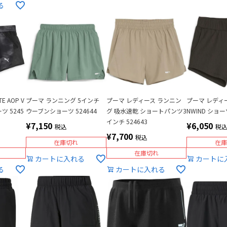
る
E AOP V
プーマ ランニング 5インチ
プーマ レディース ランニン
プーマ レディース
ツ 5245
ウーブンショーツ 524644
グ 吸水速乾 ショートパンツ3
NWIND ショーツ
インチ 524643
¥
7,150
¥
6,050
税込
税
¥
7,700
税込
在庫切れ
在庫
在庫切れ
カートに入れる
カートに
る
カートに入れる