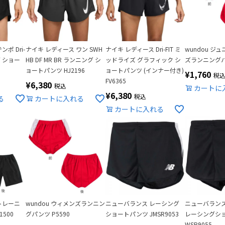
ポ Dri-
ナイキ レディース ワン SWH
ナイキ レディース Dri-FIT ミ
wundou ジ
グ ショー
HB DF MR BR ランニング シ
ッドライズ グラフィック シ
ズランニングパン
ョートパンツ HJ2196
ョートパンツ (インナー付き)
¥
1,760
税
FV6365
¥
6,380
税込
カートに
¥
6,380
税込
る
カートに入れる
カートに入れる
 トレーニ
wundou ウィメンズランニン
ニューバランス レーシング
ニューバランス
500
グパンツ P5590
ショートパンツ JMSR9053
レーシングショ
WSR9055