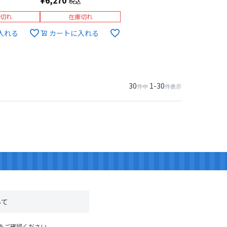
込
税込
切れ
在庫切れ
入れる
カートに入れる
30
1
-
30
件中
件表示
いて
をご確認ください。