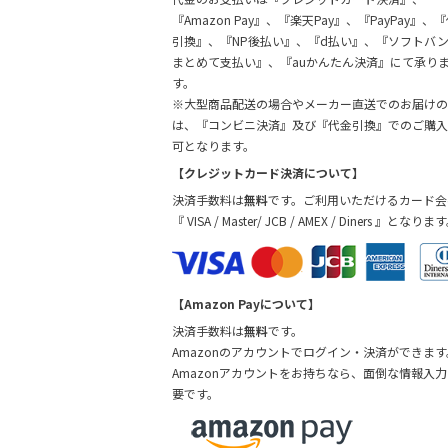
『Amazon Pay』、『楽天Pay』、『PayPay』、
引換』、『NP後払い』、『d払い』、『ソフトバ
まとめて支払い』、『auかんたん決済』にて承り
す。
※大型商品配送の場合やメーカー直送でのお届けの
は、『コンビニ決済』及び『代金引換』でのご購入
可となります。
【クレジットカード決済について】
決済手数料は
無料
です。ご利用いただけるカード会
『 VISA / Master/ JCB / AMEX / Diners 』となりま
【Amazon Payについて】
決済手数料は
無料
です。
Amazonのアカウントでログイン・決済ができます
Amazonアカウントをお持ちなら、面倒な情報入
要です。