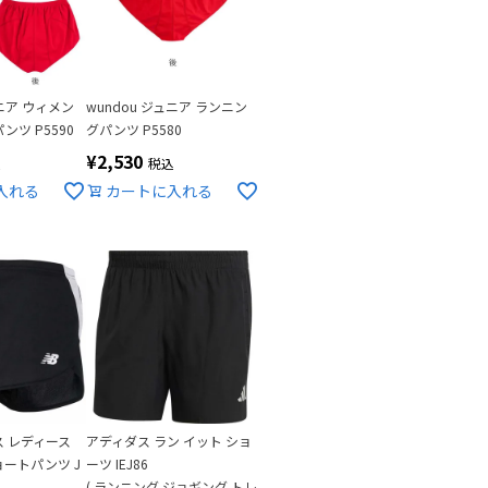
ュニア ウィメン
wundou ジュニア ランニン
ツ P5590
グパンツ P5580
¥
2,530
込
税込
入れる
カートに入れる
 レディース
アディダス ラン イット ショ
ートパンツ J
ーツ IEJ86
( ランニング ジョギング トレ