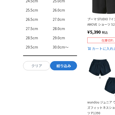
24.5cm
25.0cm
25.5cm
26.0cm
プーマ STUDIO 7イ
26.5cm
27.0cm
AMOVE ショーツ 52
27.5cm
28.0cm
¥
5,390
税込
28.5cm
29.0cm
在庫切れ
29.5cm
30.0cm～
カートに入れ
クリア
絞り込み
wundou ジュニア
ズフィットネスシ
ツ P1390