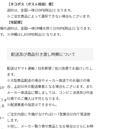
【ネコポス（ポスト投函）便】
送料は、全国一律250円(税込)となります。
※ご注文商品によって選択できない場合もございます。
【宅配便】
送料は、全国一律(沖縄を除く)590円(税込)となります。
報の
※沖縄は1,650円(税込)となります。
す。
配送及び商品引き渡し時期について
配送はヤマト運輸 / 日本郵便 / 佐川急便でお届けいたし
ます。
※大型商品配送の場合やメーカー直送でのお届けの場
、
合、上記以外の配送業者となる場合もございます。また
容が
メーカー直送品に関しましては、コンビニ決済及び代金
引換でのご購入は不可となります。
フォ
※配達業者の指定はできません。
しま
ご注文内容に不備がなければ1～7営業日以内で発送致
コー
します。
※但し、メーカー取り寄せ商品となる場合はさらにお時