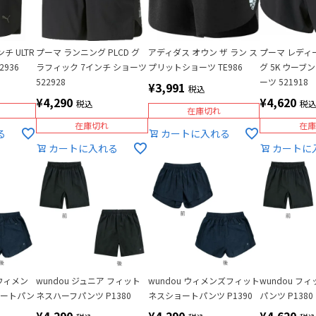
ンチ ULTR
プーマ ランニング PLCD グ
アディダス オウン ザ ラン ス
プーマ レディ
2936
ラフィック 7インチ ショーツ
プリットショーツ TE986
グ 5K ウーブ
522928
ーツ 521918
¥
3,991
税込
¥
4,290
¥
4,620
税込
税
在庫切れ
在庫切れ
在庫
る
カートに入れる
カートに入れる
カートに
 ウィメン
wundou ジュニア フィット
wundou ウィメンズフィット
wundou フ
ョートパン
ネスハーフパンツ P1380
ネスショートパンツ P1390
パンツ P1380
¥
4,290
¥
4,290
¥
4,620