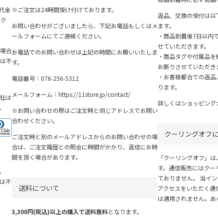
『代金
※ご注文は24時間受け付けております。
返品、交換の受付は以
ンク
お問い合わせがございましたら、下記お電話もしくはメ
ます。
ま
ールフォームにてご連絡ください。
・商品到着後7日以内
せていただきます。
場合
お電話でのお問い合わせは上記の時間にお願いいたしま
・商品タグや付属品を
は不
す。
お断りさせていただき
・お客様都合での返品
電話番号：
076-256-5312
ります。
メールフォーム：
https://11store.jp/contact/
社は
詳しくは
ショッピング
す。
※お問い合わせの際はご注文時と同じアドレスでお問い
合わせください。
クーリングオフ
ご注文時と別のメールアドレスからのお問い合わせの場
合は、ご注文履歴との照会に時間がかかり、返信にお時
間を頂く場合があります。
「クーリングオフ」は
す。通信販売にはクー
。
ておりません。 当イ
力は不
送料について
アクセスをいただく通
は適用されません。あ
3,300円(税込)以上の購入で送料無料
となります。