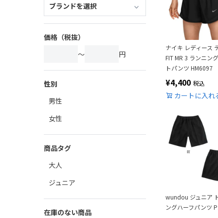
価格（税抜）
ナイキ レディース テン
～
円
FIT MR 3 ランニン
トパンツ HM6097
¥
4,400
税込
性別
カートに入れ
男性
女性
商品タグ
大人
ジュニア
wundou ジュニア
ングハーフパンツ P1
在庫のない商品