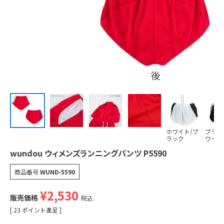
ホワイト/ブ
ブラッ
ラック
ワイト
wundou ウィメンズランニングパンツ P5590
商品番号
WUND-5590
¥
2,530
販売価格
税込
[
23
ポイント進呈 ]