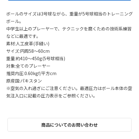
ボールのサイズは3号球ながら、重量が5号球相当のトレーニング
ボール。
中学生以上のプレーヤーで、テクニックを磨くための技術系練習
などに最適です。
素材:人工皮革(手縫い)
サイズ:円周58～60cm
重量:約410～450g(5号球相当)
対象:全てのプレーヤー
推奨内圧:0.60kgf/平方cm
原産国:パキスタン
※空気の入れ過ぎにご注意ください。最適圧力はボール本体の空
気注入口に記載の圧力表示をご参照ください。
商品についてのお問い合わせ