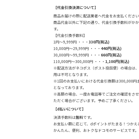
【代金引換決済について】
商品お届けの際に配送業者へ代金をお支払ください
商品代金以外に下記の通り、代金引換手数料がかか
す。
【代金引換手数料】
1円～9,999円 ・・・
330円(税込)
10,000円～29,999円 ・・・
440円(税込)
30,000円～99,999円 ・・・
660円(税込)
110,000円～300,000円 ・・・
1,100円(税込)
※配送方法がネコポス（ポスト投函便）の場合は、
用は不可となります。
※1回のお支払いにおける代金引換額は300,000円
となっております。
※高額の場合、一度お電話等でご注文の確認をさせ
ただく場合がございます。予めご了承ください。
【d払いについて】
決済手数料は
無料
です。
お支払い額に応じて、dポイントがたまる！つかえ
かんたん、便利、おトクなドコモのサービスです。