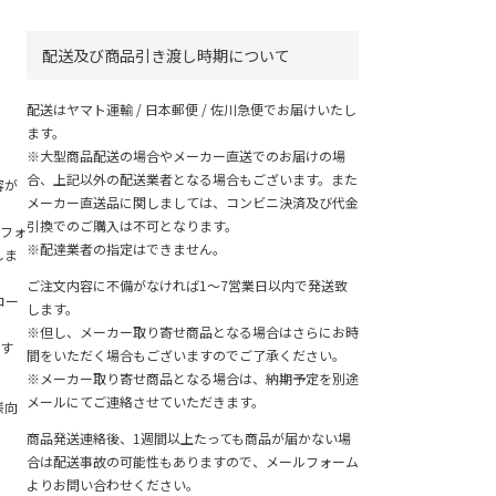
配送及び商品引き渡し時期について
配送はヤマト運輸 / 日本郵便 / 佐川急便でお届けいたし
ます。
※大型商品配送の場合やメーカー直送でのお届けの場
、
合、上記以外の配送業者となる場合もございます。また
容が
メーカー直送品に関しましては、コンビニ決済及び代金
引換でのご購入は不可となります。
フォ
※配達業者の指定はできません。
しま
ご注文内容に不備がなければ1～7営業日以内で発送致
コー
します。
※但し、メーカー取り寄せ商品となる場合はさらにお時
す
間をいただく場合もございますのでご了承ください。
※メーカー取り寄せ商品となる場合は、納期予定を別途
メールにてご連絡させていただきます。
様向
商品発送連絡後、1週間以上たっても商品が届かない場
合は配送事故の可能性もありますので、メールフォーム
よりお問い合わせください。