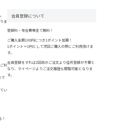
。
会員登録について
りま
登録料・年会費等全て無料！
ご購入金額100円につき1ポイント加算！
1ポイント＝1円として次回ご購入の際にご利用頂けま
す。
会員登録をすれば2回目のご注文より住所登録が不要と
ご利
なり、マイページよりご注文履歴も閲覧可能となりま
す。
まで
てい
る！