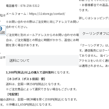
・お客様都合での返品
電話番号：
076-256-5312
ります。
メールフォーム：
https://11store.jp/contact/
社は
詳しくは
ショッピング
す。
※お問い合わせの際はご注文時と同じアドレスでお問い
合わせください。
クーリングオフ
ご注文時と別のメールアドレスからのお問い合わせの場
合は、ご注文履歴との照会に時間がかかり、返信にお時
間を頂く場合があります。
「クーリングオフ」は
す。通信販売にはクー
。
ておりません。 当イ
力は不
送料について
アクセスをいただく通
は適用されません。あ
3,300円(税込)以上の購入で送料無料
となります。
【ネコポス（ポスト投函）便】
送料は、全国一律250円(税込)となります。
※ご注文商品によって選択できない場合もございます。
【宅配便】
送料は、全国一律(沖縄を除く)590円(税込)となります。
報の
※沖縄は1,650円(税込)となります。
す。