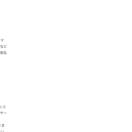
スマ
など
支払
。
たコ
サー
きま
用い