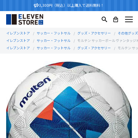
3,300円（税込）以上購入で送料無料！
イレブンストア
サッカー・フットサル
グッズ・アクセサリー
その他グッズ
イレブンストア
サッカー・フットサル
モルテン サッカーボール ヴァンタッジオ 
イレブンストア
サッカー・フットサル
グッズ・アクセサリー
モルテン サッ