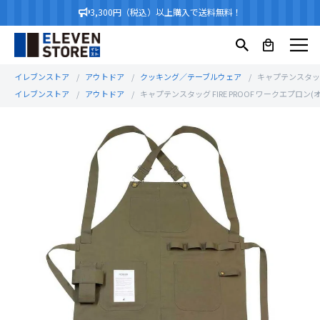
3,300円（税込）以上購入で送料無料！
イレブンストア
アウトドア
クッキング／テーブルウェア
キャプテンスタッグ 
イレブンストア
アウトドア
キャプテンスタッグ FIRE PROOF ワークエプロン(オリ